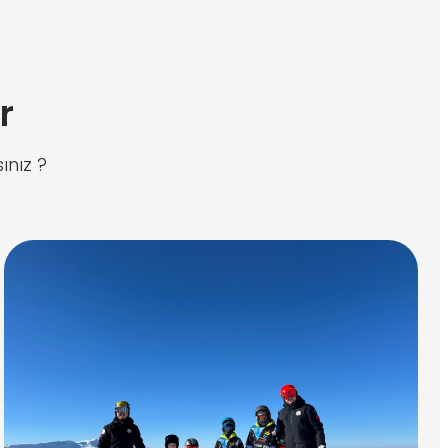
r
nız ?