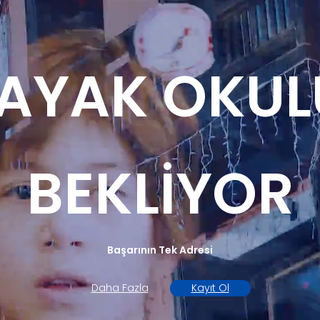
AYAK OKULU
BEKLİYOR
Başarının Tek Adresi
Daha Fazla
Kayıt Ol