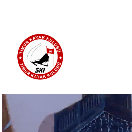
İçeriğe
geç