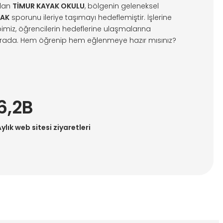
alan
TİMUR KAYAK OKULU
, bölgenin geleneksel
YAK
sporunu ileriye taşımayı hedeflemiştir. İşlerine
ibimiz, öğrencilerin hedeflerine ulaşmalarına
urada. Hem öğrenip hem eğlenmeye hazır mısınız?
6,2B
ylık web sitesi ziyaretleri