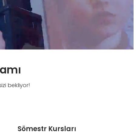
ramı
zi bekliyor!
Sömestr Kursları